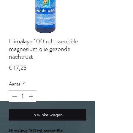
Himalaya 100 ml essentiële
magnesium olie gezonde
nachtrust
Prijs
€ 17,25
Aantal
*
In winkelwagen
Himalaya 100 ml essentiële 