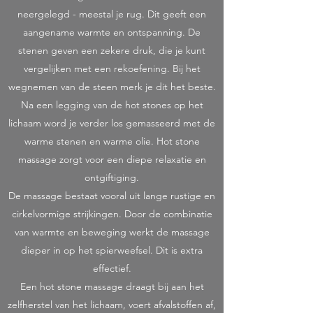
neergelegd - meestal je rug. Dit geeft een
aangename warmte en ontspanning. De
stenen geven een zekere druk, die je kunt
vergelijken met een rekoefening. Bij het
wegnemen van de steen merk je dit het beste.
Na een legging van de hot stones op het
lichaam word je verder los gemasseerd met de
warme stenen en warme olie. Hot stone
massage zorgt voor een diepe relaxatie en
ontgiftiging.
De massage bestaat vooral uit lange rustige en
cirkelvormige strijkingen. Door de combinatie
van warmte en beweging werkt de massage
dieper in op het spierweefsel. Dit is extra
effectief.
Een hot stone massage draagt bij aan het
zelfherstel van het lichaam, voert afvalstoffen af,