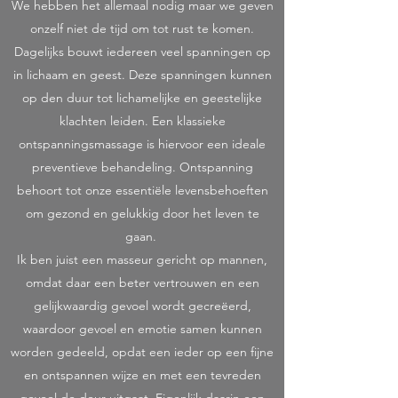
We hebben het allemaal nodig maar we geven
onzelf niet de tijd om tot rust te komen.
Dagelijks bouwt iedereen veel spanningen op
in lichaam en geest. Deze spanningen kunnen
op den duur tot lichamelijke en geestelijke
klachten leiden. Een klassieke
ontspanningsmassage is hiervoor een ideale
preventieve behandeling. Ontspanning
behoort tot onze essentiële levensbehoeften
om gezond en gelukkig door het leven te
gaan.
Ik ben juist een masseur gericht op mannen,
omdat daar een beter vertrouwen en een
gelijkwaardig gevoel wordt gecreëerd,
waardoor gevoel en emotie samen kunnen
worden gedeeld, opdat een ieder op een fijne
en ontspannen wijze en met een tevreden