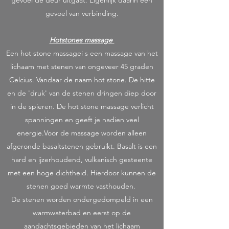
gevoel de deur uitgaat. Eigenlijk daarin een
gevoel van verbinding.
Hotstones massage
Een hot stone massagei s een massage van het
lichaam met stenen van ongeveer 45 graden
Celcius. Vandaar de naam hot stone. De hitte
en de 'druk' van de stenen dringen diep door
in de spieren. De hot stone massage verlicht
spanningen en geeft je nadien veel
energie.Voor de massage worden alleen
afgeronde basaltstenen gebruikt. Basalt is een
hard en ijzerhoudend, vulkanisch gesteente
met een hoge dichtheid. Hierdoor kunnen de
stenen goed warmte vasthouden.
De stenen worden ondergedompeld in een
warmwaterbad en eerst op de
aandachtsgebieden van het lichaam